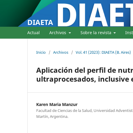
DIAETA
Actual
Archivos
Sobre la revista
Ins
Inicio
/
Archivos
/
Vol. 41 (2023): DIAETA (B. Aires)
Aplicación del perfil de nu
ultraprocesados, inclusive 
Karen Maria Manzur
Facultad de Ciencias de la Salud, Universidad Adventist
Martín, Argentina.