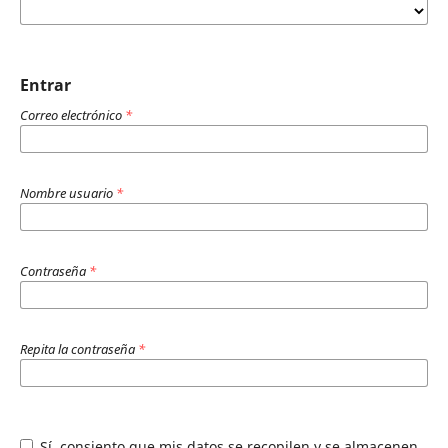
Entrar
Correo electrónico
*
Nombre usuario
*
Contraseña
*
Repita la contraseña
*
Sí, consiento que mis datos se recopilen y se almacenen